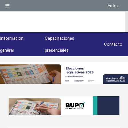
Salta al contenido principal
Entrar
Panel lateral
Información
Capacitaciones
Contacto
general
presenciales