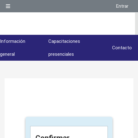
Salta al contenido principal
Entrar
Panel lateral
Información
Capacitaciones
Contacto
general
presenciales