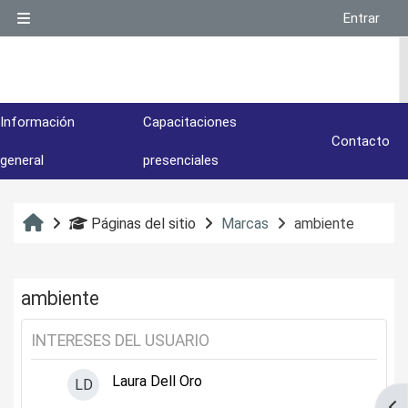
Salta al contenido principal
Entrar
Panel lateral
Información
Capacitaciones
Contacto
general
presenciales
Inicio
Páginas del sitio
Marcas
ambiente
ambiente
INTERESES DEL USUARIO
Laura Dell Oro
LD
Abr