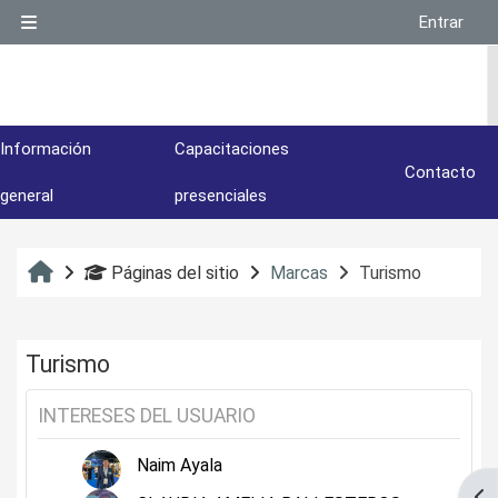
Salta al contenido principal
Entrar
Panel lateral
Información
Capacitaciones
Contacto
general
presenciales
Inicio
Páginas del sitio
Marcas
Turismo
Turismo
INTERESES DEL USUARIO
Naim Ayala
Abr