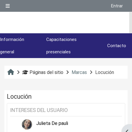
Salta al contenido principal
Entrar
Panel lateral
Información
Capacitaciones
Contacto
general
presenciales
Inicio
Páginas del sitio
Marcas
Locución
Locución
INTERESES DEL USUARIO
Julieta De pauli
Abr