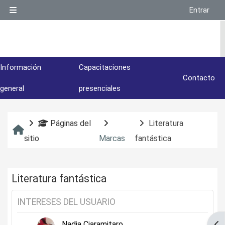
Salta al contenido principal
Entrar
Panel lateral
Información
Capacitaciones
Contacto
general
presenciales
Páginas del
Literatura
Inicio
sitio
Marcas
fantástica
Literatura fantástica
INTERESES DEL USUARIO
Nadia Ciaramitaro
Abr