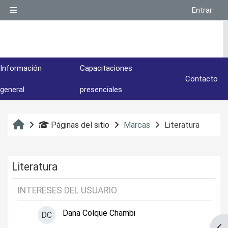
Salta al contenido principal
Entrar
Panel lateral
Información
Capacitaciones
Contacto
general
presenciales
Inicio
Páginas del sitio
Marcas
Literatura
Literatura
INTERESES DEL USUARIO
Dana Colque Chambi
DC
Abr