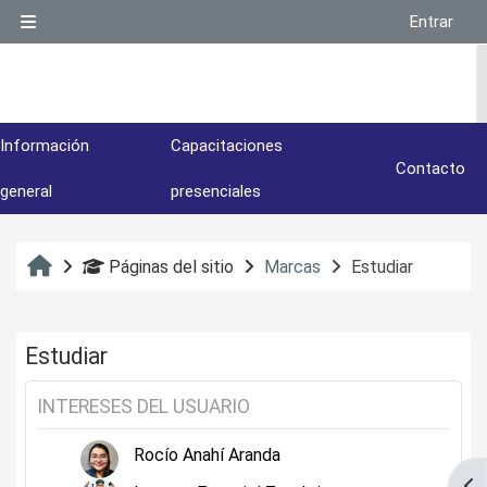
Salta al contenido principal
Entrar
Panel lateral
Información
Capacitaciones
Contacto
general
presenciales
Inicio
Páginas del sitio
Marcas
Estudiar
Estudiar
INTERESES DEL USUARIO
Rocío Anahí Aranda
Abr