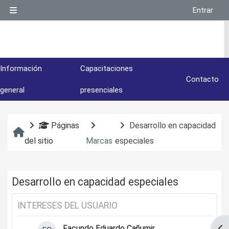
Salta al contenido principal
Entrar
Panel lateral
Información
Capacitaciones
Contacto
general
presenciales
Páginas
Desarrollo en capacidad
Inicio
del sitio
Marcas
especiales
Desarrollo en capacidad especiales
INTERESES DEL USUARIO
Facundo Eduardo Cañumir
Abr