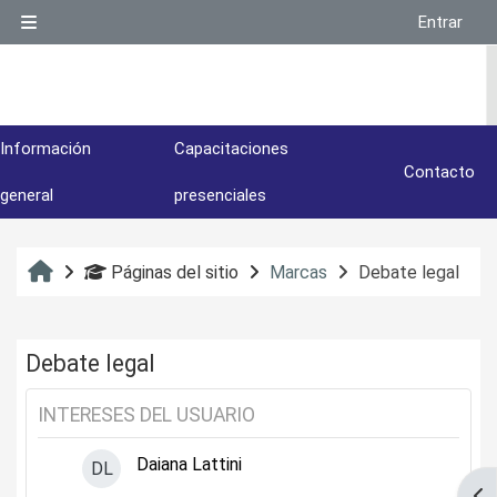
Salta al contenido principal
Entrar
Panel lateral
Información
Capacitaciones
Contacto
general
presenciales
Inicio
Páginas del sitio
Marcas
Debate legal
Debate legal
INTERESES DEL USUARIO
Daiana Lattini
DL
Abr