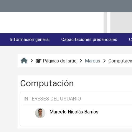
Salta al contenido principal
Información general
Capacitaciones presenciales
C
Inicio
Páginas del sitio
Marcas
Computaci
Computación
INTERESES DEL USUARIO
Marcelo Nicolás Barrios