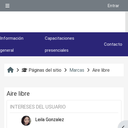
Salta al contenido principal
Entrar
Panel lateral
Información
Capacitaciones
Contacto
general
presenciales
Inicio
Páginas del sitio
Marcas
Aire libre
Aire libre
INTERESES DEL USUARIO
Leila Gonzalez
Abr